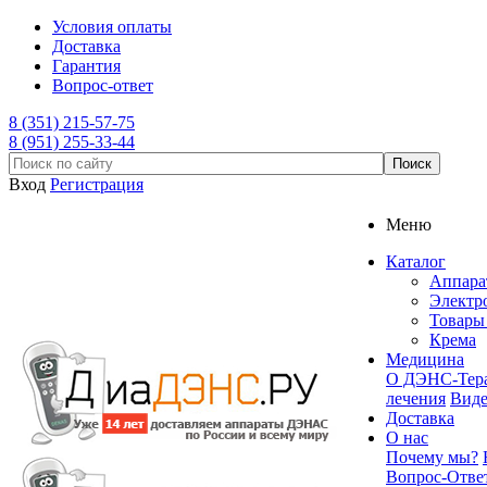
Условия оплаты
Доставка
Гарантия
Вопрос-ответ
8 (351) 215-57-75
8 (951) 255-33-44
Вход
Регистрация
Меню
Каталог
Аппар
Электр
Товары 
Крема
Медицина
О ДЭНС-Тер
лечения
Вид
Доставка
О нас
Почему мы?
Вопрос-Отве