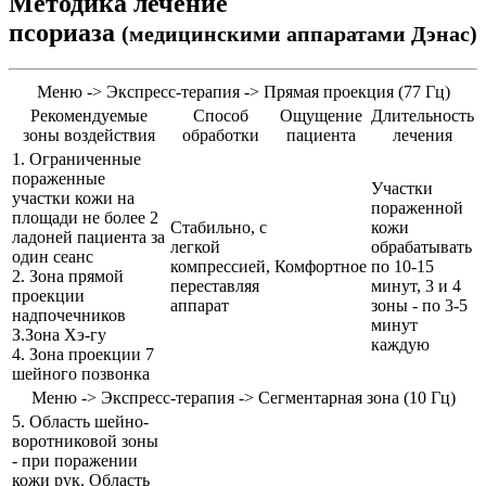
Методика лечение
псориаза
(медицинскими аппаратами Дэнас)
Меню -> Экспресс-терапия -> Прямая проекция (77 Гц)
Рекомендуемые
Способ
Ощущение
Длительность
зоны воздействия
обработки
пациента
лечения
1. Ограниченные
пораженные
Участки
участки кожи на
пораженной
площади не более 2
Стабильно, с
кожи
ладоней пациента за
легкой
обрабатывать
один сеанс
компрессией,
Комфортное
по 10-15
2. Зона прямой
переставляя
минут, 3 и 4
проекции
аппарат
зоны - по 3-5
надпочечников
минут
З.Зона Хэ-гу
каждую
4. Зона проекции 7
шейного позвонка
Меню -> Экспресс-терапия -> Сегментарная зона (10 Гц)
5. Область шейно-
воротниковой зоны
- при поражении
кожи рук. Область