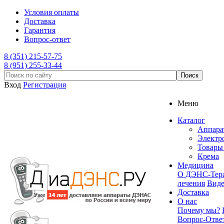
Условия оплаты
Доставка
Гарантия
Вопрос-ответ
8 (351) 215-57-75
8 (951) 255-33-44
Вход
Регистрация
Меню
Каталог
Аппар
Электр
Товары 
Крема
Медицина
О ДЭНС-Тер
лечения
Вид
Доставка
О нас
Почему мы?
Вопрос-Отве