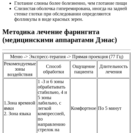
Глотание слюны более болезненно, чем глотание пищи
Слизистая оболочка гиперемирована, иногда на задней
стенке глотки при обследовании определяются
фолликулы в виде красных зерен.
Методика лечение фарингита
(медицинскими аппаратами Дэнас)
Меню -> Экспресс-терапия -> Прямая проекция (77 Гц)
Рекомендуемые
Способ
Ощущение
Длительность
зоны
обработки
пациента
лечения
воздействия
1 -3 и 6 зоны
обрабатывать
стабильно, 4 и
5 зоны
1.Зона яремной
лабильно, с
ямки
легкой
Комфортное
По 5 минут
2. Зона языка
компрессией,
по
направлению
стрелок на