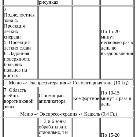
рисунках
3.
Подчелюстная
зона 4.
Проекция
легких
По 15-20
спереди
минут
5. Проекция
несколько раз в
легких сзади
день до
6. Ладонная
выздоровления
поверхность
больших
пальцев на
кистях
Меню -> Экспресс-терапия -> Сегментарная зона (10 Гц)
7. Область
По 10-15
шейно-
С помощью
Комфортное
минут 2 раза в
воротниковой
аппликатора
день
зоны
Меню -> Экспресс-терапия -> Кашель (9,4 Гц)
1 -3 и 6 зоны
обрабатывать
стабильно,4 и
По 15-20