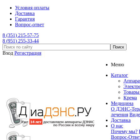
Условия оплаты
Доставка
Гарантия
Вопрос-ответ
8 (351) 215-57-75
8 (951) 255-33-44
Вход
Регистрация
Меню
Каталог
Аппар
Электр
Товары 
Крема
Медицина
О ДЭНС-Тер
лечения
Вид
Доставка
О нас
Почему мы?
Вопрос-Отве