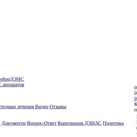
НейроДЭНС
 аппаратов
0
0
0
К
тодики лечения
Видео
Отзывы
п
и
Документы
Вопрос-Ответ
Корпорация ДЭНАС
Политика