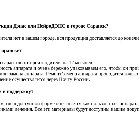
укции Дэнас или НейроДЭНС в городе Саранск?
теля нет в вашем городе, вся продукция доставляется до конеч
Саранске?
гарантию от производителя на 12 месяцев.
ность аппарата и очень бережно упаковываем его, чтобы он при
или замена аппарата. Ремонт/замена аппарата проводится только н
чение осуществляется через Почту России.
и и поддержку?
том, где в доступной форме объясняется как пользоваться аппар
диками лечения. Все эти материалы будут доступны нашим покуп