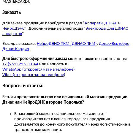
MASTERCARD).
Заказать
Для заказа продукции перейдите в раздел "
Аппараты ДЭНАС и
НейроДЭНС
". Дополнительные электроды "
Электроды для ДЭНАС
аппаратов
"
Быстрые ссылки:
НейроДЭНС-ПКМ (ДЭНАС-ПКМ)
,
Дэнас-Вертебро
,
Дэнас-Кардио
Для быстрого оформления заказа
можете также позвонить по тел.
+7 (951) 255-33-44
или написать в
WhatsApp (откроется чат на телефоне)
Viber (откроется чат на телефоне)
Вопросы и ответы:
Есть ли представительство или официальный магазин продукции
Дэнас или НейроДЭНС в городе Подольск?
В настоящий момент официального магазина от
производителя нет в вашем городе, вся продукция
доставляется до конечного покупателя через логистические и
транспортные компании.