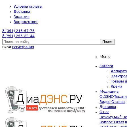
Условия оплаты
Доставка
Гарантия
Вопрос-ответ
8 (351) 215-57-75
8 (951) 255-33-44
Вход
Регистрация
Меню
Каталог
Аппарат
Электро
Товары д
Крема
Медицина
О ДЭНС-Терапи
Видео
Отзывы
Доставка
О нас
Почему мы?
Но
Вопрос-Ответ