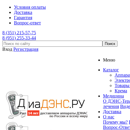
Условия оплаты
Доставка
Гарантия
Вопрос-ответ
8 (351) 215-57-75
8 (951) 255-33-44
Вход
Регистрация
Меню
Каталог
Аппар
Электр
Товары 
Крема
Медицина
О ДЭНС-Тер
лечения
Вид
Доставка
О нас
Почему мы?
Вопрос-Отве