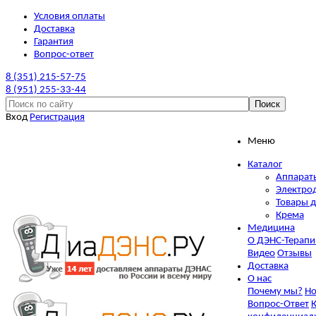
Условия оплаты
Доставка
Гарантия
Вопрос-ответ
8 (351) 215-57-75
8 (951) 255-33-44
Вход
Регистрация
Меню
Каталог
Аппарат
Электро
Товары д
Крема
Медицина
О ДЭНС-Терапи
Видео
Отзывы
Доставка
О нас
Почему мы?
Но
Вопрос-Ответ