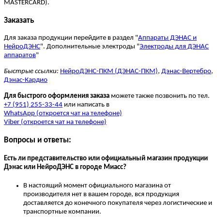
MASTERCARD).
Заказать
Для заказа продукции перейдите в раздел "
Аппараты ДЭНАС и
НейроДЭНС
". Дополнительные электроды "
Электроды для ДЭНАС
аппаратов
"
Быстрые ссылки:
НейроДЭНС-ПКМ (ДЭНАС-ПКМ)
,
Дэнас-Вертебро
,
Дэнас-Кардио
Для быстрого оформления заказа
можете также позвонить по тел.
+7 (951) 255-33-44
или написать в
WhatsApp (откроется чат на телефоне)
Viber (откроется чат на телефоне)
Вопросы и ответы:
Есть ли представительство или официальный магазин продукции
Дэнас или НейроДЭНС в городе Миасс?
В настоящий момент официального магазина от
производителя нет в вашем городе, вся продукция
доставляется до конечного покупателя через логистические и
транспортные компании.