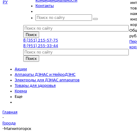
конфиденциальности
ин
Контакты
тов
на
кно
кор
Общ
руб
8 (351) 215-57-75
Пер
8 (951) 255-33-44
кор
Акции
Аппараты ДЭНАС и НейроДЭНС
Электроды для ДЭНАС аппаратов
Товары для здоровья
Крема
Еще
Главная
-
Города
-
Магнитогорск