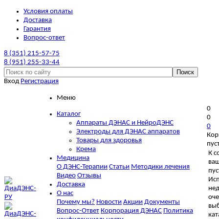
Условия оплаты
Доставка
Гарантия
Вопрос-ответ
8 (351) 215-57-75
8 (951) 255-33-44
Вход
Регистрация
Меню
0
Каталог
0
Аппараты ДЭНАС и НейроДЭНС
0
Электроды для ДЭНАС аппаратов
Кор
Товары для здоровья
пус
Крема
К с
Медицина
ваш
О ДЭНС-Терапии
Статьи
Методики лечения
пус
Видео
Отзывы
Исп
Доставка
не
О нас
оче
Почему мы?
Новости
Акции
Документы
выб
Вопрос-Ответ
Корпорация ДЭНАС
Политика
кат