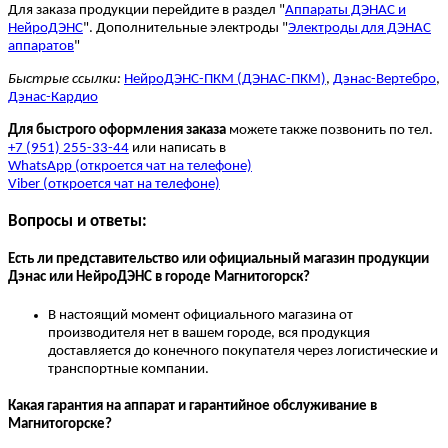
Для заказа продукции перейдите в раздел "
Аппараты ДЭНАС и
НейроДЭНС
". Дополнительные электроды "
Электроды для ДЭНАС
аппаратов
"
Быстрые ссылки:
НейроДЭНС-ПКМ (ДЭНАС-ПКМ)
,
Дэнас-Вертебро
,
Дэнас-Кардио
Для быстрого оформления заказа
можете также позвонить по тел.
+7 (951) 255-33-44
или написать в
WhatsApp (откроется чат на телефоне)
Viber (откроется чат на телефоне)
Вопросы и ответы:
Есть ли представительство или официальный магазин продукции
Дэнас или НейроДЭНС в городе Магнитогорск?
В настоящий момент официального магазина от
производителя нет в вашем городе, вся продукция
доставляется до конечного покупателя через логистические и
транспортные компании.
Какая гарантия на аппарат и гарантийное обслуживание в
Магнитогорске?