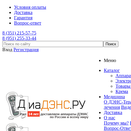
Условия оплаты
Доставка
Гарантия
Вопрос-ответ
8 (351) 215-57-75
8 (951) 255-33-44
Вход
Регистрация
Меню
Каталог
Аппар
Электр
Товары 
Крема
Медицина
О ДЭНС-Тер
лечения
Вид
Доставка
О нас
Почему мы?
Вопрос-Отве