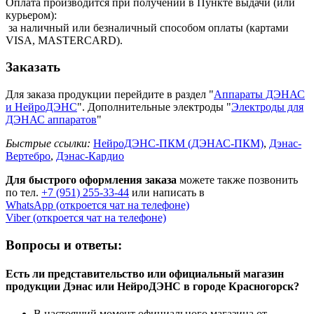
Оплата производится при получении в Пункте выдачи (или
курьером):
за наличный или безналичный способом оплаты (картами
VISA, MASTERCARD).
Заказать
Для заказа продукции перейдите в раздел "
Аппараты ДЭНАС
и НейроДЭНС
". Дополнительные электроды "
Электроды для
ДЭНАС аппаратов
"
Быстрые ссылки:
НейроДЭНС-ПКМ (ДЭНАС-ПКМ)
,
Дэнас-
Вертебро
,
Дэнас-Кардио
Для быстрого оформления заказа
можете также позвонить
по тел.
+7 (951) 255-33-44
или написать в
WhatsApp (откроется чат на телефоне)
Viber (откроется чат на телефоне)
Вопросы и ответы:
Есть ли представительство или официальный магазин
продукции Дэнас или НейроДЭНС в городе Красногорск?
В настоящий момент официального магазина от