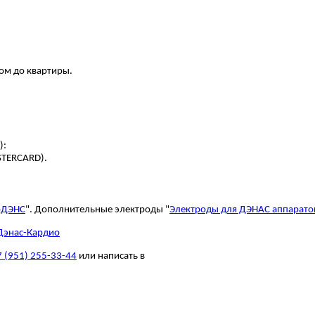
ром до квартиры.
):
STERCARD).
оДЭНС
". Дополнительные электроды "
Электроды для ДЭНАС аппарато
Дэнас-Кардио
7 (951) 255-33-44
или написать в