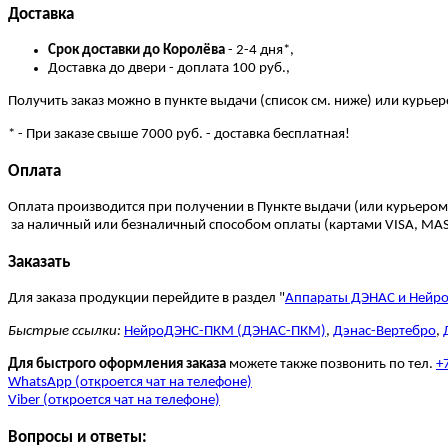
Доставка
Cрок доставки до Королёва
- 2-4 дня*,
Доставка до двери - доплата 100 руб.,
Получить заказ можно в пункте выдачи (список см. ниже) или курье
* - При заказе свыше 7000 руб. - доставка бесплатная!
Оплата
Оплата производится при получении в Пункте выдачи (или курьером
за наличный или безналичный способом оплаты (картами VISA, MA
Заказать
Для заказа продукции перейдите в раздел "
Аппараты ДЭНАС и Нейр
Быстрые ссылки:
НейроДЭНС-ПКМ (ДЭНАС-ПКМ)
,
Дэнас-Вертебро
,
Для быстрого оформления заказа
можете также позвонить по тел.
+
WhatsApp (откроется чат на телефоне)
Viber (откроется чат на телефоне)
Вопросы и ответы: